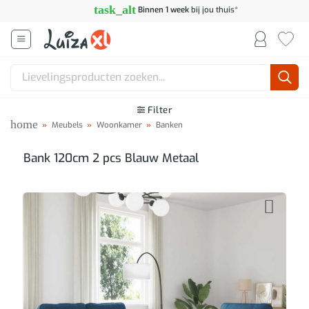
Ga
task_alt
Binnen 1 week
bij jou thuis*
naar
inhoud
Zoeken
naar:
Filter
home
»
Meubels
»
Woonkamer
»
Banken
Bank 120cm 2 pcs Blauw Metaal