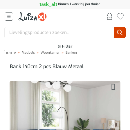
Ga
task_alt
Binnen 1 week
bij jou thuis*
naar
inhoud
Zoeken
naar:
Filter
home
»
Meubels
»
Woonkamer
»
Banken
Bank 140cm 2 pcs Blauw Metaal