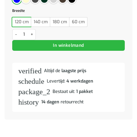
Breedte
120 cm
140 cm
180 cm
60 cm
Bank 180cm Blauw Metaal aantal
In winkelmand
verified
Altijd de
laagste prijs
schedule
Levertijd:
4 werkdagen
package_2
Bestaat uit:
1 pakket
history
14 dagen
retourrecht