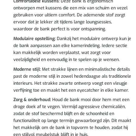
Comfortabele kussens:
Deze bank is ergonomisch
ontworpen met kussens die een mix van schuim en vezel
gebruiken voor ultiem comfort. De ademende stof zorgt
ervoor dat je lekker zit tijdens lange loungsessies,
waardoor de bank perfect is voor ontspanning.
Modulaire opstelling:
Dankzij het modulaire ontwerp kun je
de bank aanpassen aan elke kamerindeling. Iedere sectie
kan makkelijk worden verplaatst, wat zorgt voor
veelzijdigheid en eenvoudig in te spelen op je wensen.
Moderne stijl:
Met strakke lijnen en minimalistische details
past de moderne stijl in zowel hedendaagse als traditionele
interieurs. Het strakke zwarte ontwerp voegt een vleugje
verfijning toe en maakt het een eyecatcher in elke kamer.
Zorg & onderhoud:
Houd de bank mooi door hem met een
droge doek af te vegen. Vermijd agressieve chemicaliën,
zodat de stof beschermd blijft en de schoonheid en
functionaliteit op lange termijn gewaarborgd zijn. Dit maakt
het makkelijk om de bank in topvorm te houden, zodat hij
een stijlvol meubelstuk blijft in je huis.