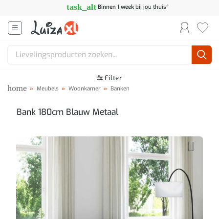
Ga
task_alt
Binnen 1 week
bij jou thuis*
naar
inhoud
Zoeken
naar:
Filter
home
»
Meubels
»
Woonkamer
»
Banken
Bank 180cm Blauw Metaal