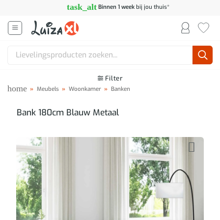
Ga
task_alt
Binnen 1 week
bij jou thuis*
naar
inhoud
Zoeken
naar:
Filter
home
»
Meubels
»
Woonkamer
»
Banken
Bank 180cm Blauw Metaal