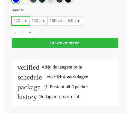
Breedte
120 cm
140 cm
180 cm
60 cm
Bank 180cm Blauw Metaal aantal
In winkelmand
verified
Altijd de
laagste prijs
schedule
Levertijd:
4 werkdagen
package_2
Bestaat uit:
1 pakket
history
14 dagen
retourrecht