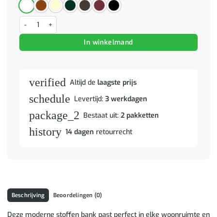
Bankstel 2 pcs Wolken grijs 219 x 77 x 82 cm Stof aantal
In winkelmand
verified
Altijd de
laagste prijs
schedule
Levertijd:
3 werkdagen
package_2
Bestaat uit:
2 pakketten
history
14 dagen
retourrecht
Beschrijving
Beoordelingen (0)
Deze moderne stoffen bank past perfect in elke woonruimte en