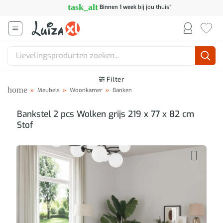
Ga
task_alt
Binnen 1 week
bij jou thuis*
naar
inhoud
Zoeken
naar:
Filter
home
»
Meubels
»
Woonkamer
»
Banken
Bankstel 2 pcs Wolken grijs 219 x 77 x 82 cm
Stof