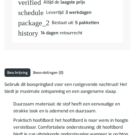
verified
Altijd de
laagste prijs
schedule
Levertijd:
3 werkdagen
package_2
Bestaat uit:
5 pakketten
history
14 dagen
retourrecht
Beschrijving
Beoordelingen (0)
Gebruik dit boxspringbed voor een rustgevende nachtrust! Het
biedt je maximale ontspanning en een aangename slaap.
Duurzaam materiaal: de stof heeft een eenvoudige en
strakke look en is ademend en duurzaam.
Praktisch hoofdbord: het hoofdbord is naar wens in hoogte
verstelbaar. Comfortabele ondersteuning: dit hoofdbord
biedt je rug uitstekende ondersteuning wanneer je rechtop