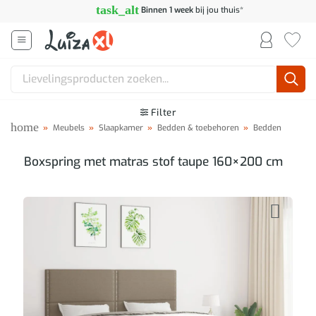
Ga
task_alt
Binnen 1 week
bij jou thuis*
naar
inhoud
Zoeken
naar:
Filter
home
»
Meubels
»
Slaapkamer
»
Bedden & toebehoren
»
Bedden
Boxspring met matras stof taupe 160×200 cm