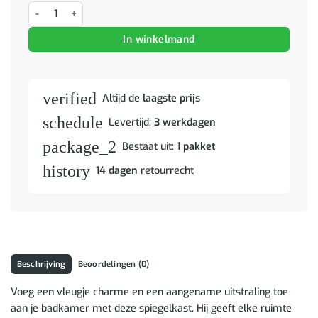
Badkamerspiegelkast 80x15x60 cm MDF wit aantal
In winkelmand
verified
Altijd de
laagste prijs
schedule
Levertijd:
3 werkdagen
package_2
Bestaat uit:
1 pakket
history
14 dagen
retourrecht
Beschrijving
Beoordelingen (0)
Voeg een vleugje charme en een aangename uitstraling toe
aan je badkamer met deze spiegelkast. Hij geeft elke ruimte