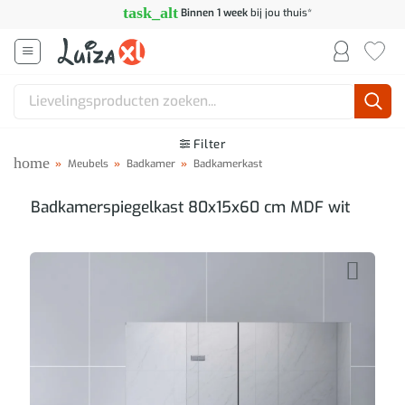
Ga
task_alt
Binnen 1 week
bij jou thuis*
naar
inhoud
Zoeken
naar:
Filter
home
»
Meubels
»
Badkamer
»
Badkamerkast
Badkamerspiegelkast 80x15x60 cm MDF wit