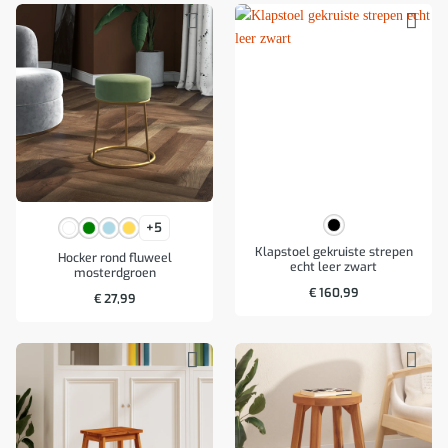
+5
Klapstoel gekruiste strepen
Hocker rond fluweel
echt leer zwart
mosterdgroen
€
160,99
€
27,99