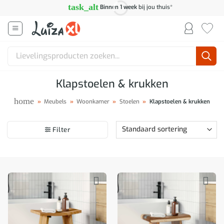
Ga
task_alt
Binnen 1 week
bij jou thuis*
naar
inhoud
Zoeken
naar:
Klapstoelen & krukken
home
»
Meubels
»
Woonkamer
»
Stoelen
»
Klapstoelen & krukken
Filter