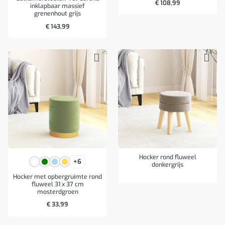
€
108,99
inklapbaar massief
grenenhout grijs
€
143,99
Hocker rond fluweel
+6
donkergrijs
Hocker met opbergruimte rond
fluweel 31 x 37 cm
mosterdgroen
€
33,99