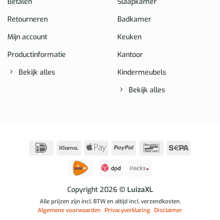
Betalen
Slaapkamer
Retourneren
Badkamer
Mijn account
Keuken
Productinformatie
Kantoor
Bekijk alles
Kindermeubels
Bekijk alles
IDeal
Klarna
Apple
PayPal
Bancontact
Sepa
Pay
Copyright 2026
© LuizaXL
Alle prijzen zijn incl. BTW en altijd incl. verzendkosten.
Algemene voorwaarden
Privacyverklaring
Disclaimer