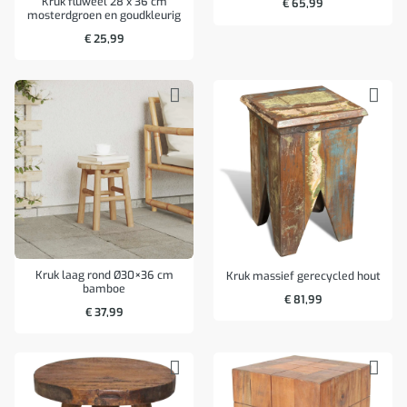
Kruk fluweel 28 x 36 cm
€
65,99
mosterdgroen en goudkleurig
€
25,99
Kruk laag rond Ø30×36 cm
Kruk massief gerecycled hout
bamboe
€
81,99
€
37,99