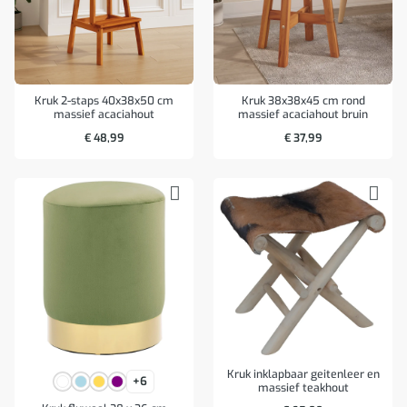
Kruk 2-staps 40x38x50 cm
Kruk 38x38x45 cm rond
massief acaciahout
massief acaciahout bruin
€
48,99
€
37,99
Kruk inklapbaar geitenleer en
+6
massief teakhout