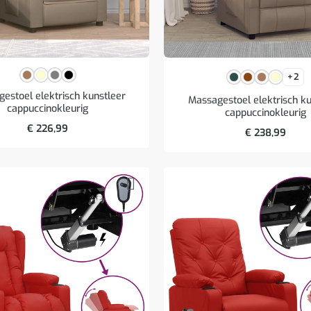
+2
estoel elektrisch kunstleer
Massagestoel elektrisch ku
cappuccinokleurig
cappuccinokleurig
€
226,99
€
238,99