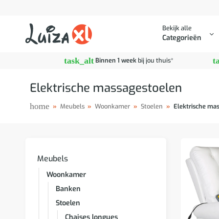
Ga
naar
Bekijk alle
inhoud
Categorieën
task_alt
t
Binnen 1 week
bij jou thuis*
Elektrische massagestoelen
home
»
Meubels
»
Woonkamer
»
Stoelen
»
Elektrische ma
Meubels
Woonkamer
Banken
Stoelen
Chaises longues