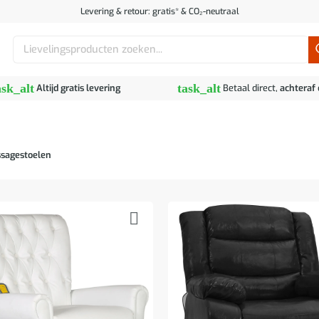
Levering & retour: gratis* & CO₂-neutraal
Zoeken
naar:
ask_alt
task_alt
Altijd gratis levering
Betaal direct,
achteraf
ssagestoelen