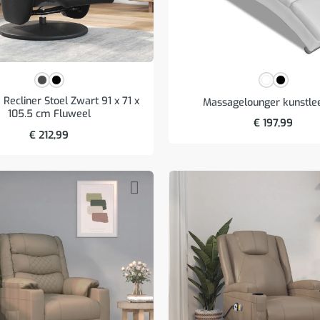
Recliner Stoel Zwart 91 x 71 x
Massagelounger kunstlee
105.5 cm Fluweel
€
197,99
€
212,99