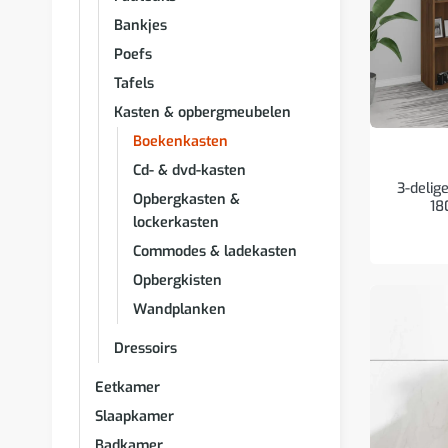
Bankjes
Poefs
Tafels
Kasten & opbergmeubelen
Boekenkasten
Cd- & dvd-kasten
3-delig
Opbergkasten &
18
lockerkasten
Commodes & ladekasten
Opbergkisten
Wandplanken
Dressoirs
Eetkamer
Slaapkamer
Badkamer