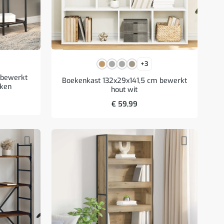
+3
 bewerkt
Boekenkast 132x29x141,5 cm bewerkt
iken
hout wit
€
59,99