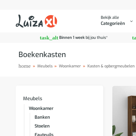
Ga
naar
Bekijk alle
inhoud
Categorieën
task_alt
t
Binnen 1 week
bij jou thuis*
Boekenkasten
home
»
Meubels
»
Woonkamer
»
Kasten & opbergmeubelen
Meubels
Woonkamer
Banken
Stoelen
Fauteuils