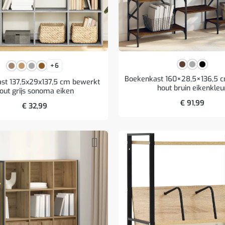
+6
Boekenkast 160×28,5×136,5 
st 137,5x29x137,5 cm bewerkt
hout bruin eikenkleu
out grijs sonoma eiken
€
91,99
€
32,99