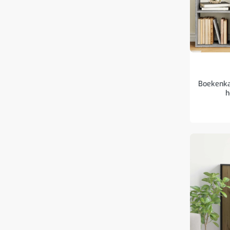
Boekenka
h