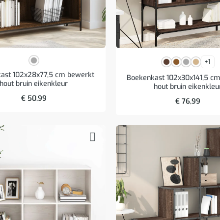
+1
ast 102x28x77,5 cm bewerkt
Boekenkast 102x30x141,5 c
hout bruin eikenkleur
hout bruin eikenkleu
€
50,99
€
76,99