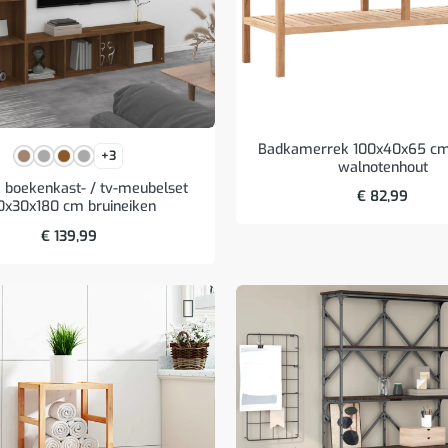
Badkamerrek 100x40x65 cm
+3
walnotenhout
e boekenkast- / tv-meubelset
€
82,99
0x30x180 cm bruineiken
€
139,99