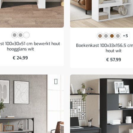
+5
st 100x30x51 cm bewerkt hout
Boekenkast 100x33x156,5 c
hoogglans wit
hout wit
€
24,99
€
57,99