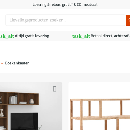
Levering & retour: gratis* & CO₂-neutraal
Zoeken
naar:
ask_alt
task_alt
Altijd gratis levering
Betaal direct,
achteraf
»
Boekenkasten