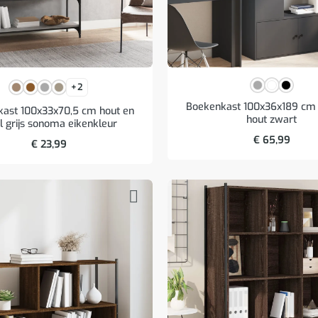
+2
Boekenkast 100x36x189 cm
ast 100x33x70,5 cm hout en
hout zwart
l grijs sonoma eikenkleur
€
65,99
€
23,99