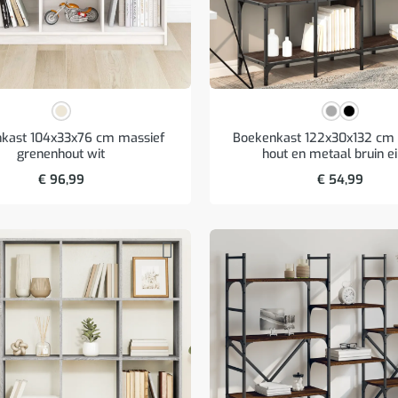
kast 104x33x76 cm massief
Boekenkast 122x30x132 cm
grenenhout wit
hout en metaal bruin e
€
96,99
€
54,99