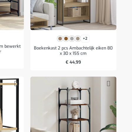
+2
cm bewerkt
Boekenkast 2 pcs Ambachtelijk eiken 80
r
x 30 x 155 cm
€
44,99