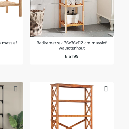
 massief
Badkamerrek 36x36x112 cm massief
walnotenhout
€
51,99