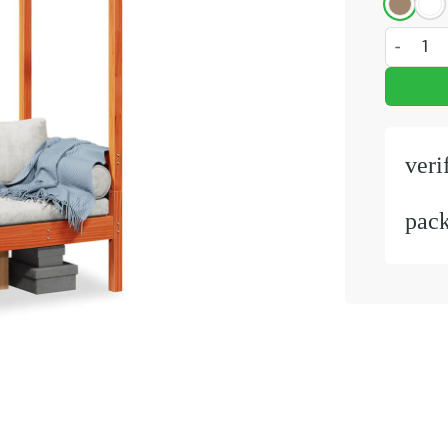
Bank met
veri
pac