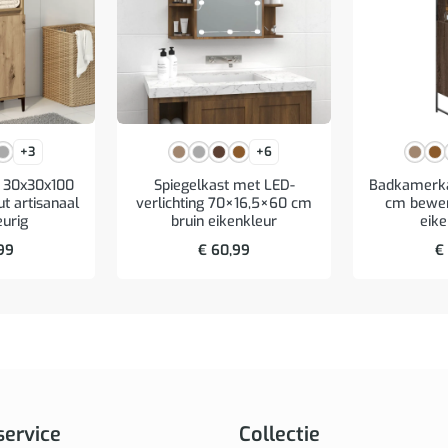
+3
+6
 30x30x100
Spiegelkast met LED-
Badkamerka
t artisanaal
verlichting 70×16,5×60 cm
cm bewer
eurig
bruin eikenkleur
eike
99
€
60,99
€
service
Collectie