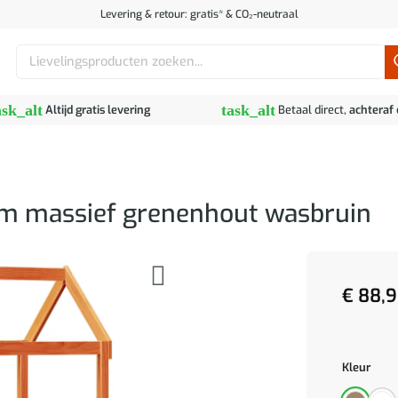
Levering & retour: gratis* & CO₂-neutraal
Zoeken
naar:
ask_alt
task_alt
Altijd gratis levering
Betaal direct,
achteraf
cm massief grenenhout wasbruin
€
88,9
Kleur