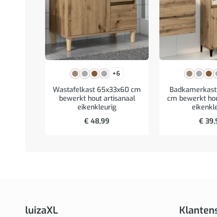
+6
Wastafelkast 65x33x60 cm
Badkamerkast
bewerkt hout artisanaal
cm bewerkt hou
eikenkleurig
eikenkl
€
48,99
€
39,
luizaXL
Klanten