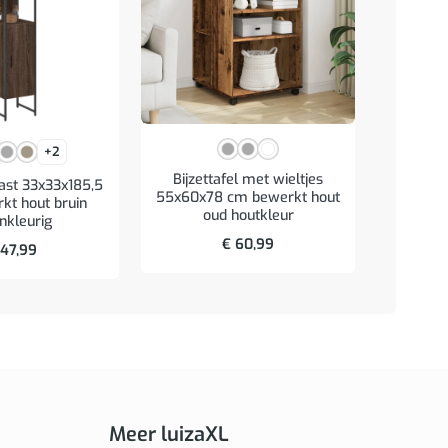
Badk
+2
65x20x6
Bijzettafel met wieltjes
bru
st 33x33x185,5
55x60x78 cm bewerkt hout
kt hout bruin
oud houtkleur
nkleurig
€
60,99
47,99
Meer luizaXL