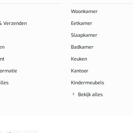
Woonkamer
 & Verzenden
Eetkamer
Slaapkamer
en
Badkamer
nt
Keuken
formatie
Kantoor
alles
Kindermeubels
Bekijk alles