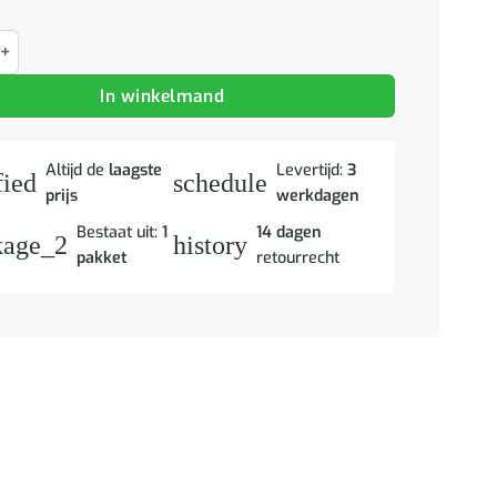
 dak 117,5x70x176,5 cm massief grenenhout wasbruin aantal
In winkelmand
Altijd de
laagste
Levertijd:
3
fied
schedule
prijs
werkdagen
Bestaat uit:
1
14 dagen
kage_2
history
pakket
retourrecht