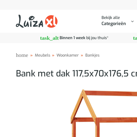
Ga
naar
Bekijk alle
inhoud
Categorieën
task_alt
t
Binnen 1 week
bij jou thuis*
home
»
Meubels
»
Woonkamer
»
Bankjes
Bank met dak 117,5x70x176,5 