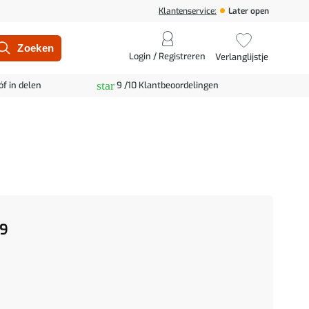
Klantenservice:
Later open
Login / Registreren
Verlanglijstje
star
óf in delen
9 /10 Klantbeoordelingen
9