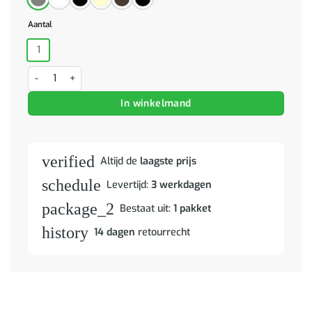
Aantal
1
Barkruk stof grijs aantal
In winkelmand
verified
Altijd de
laagste prijs
schedule
Levertijd:
3 werkdagen
package_2
Bestaat uit:
1 pakket
history
14 dagen
retourrecht