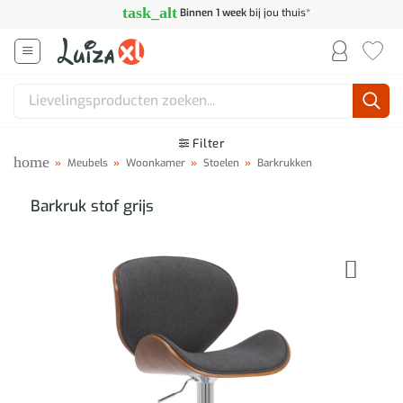
Ga
task_alt
Binnen 1 week
bij jou thuis*
naar
inhoud
Zoeken
naar:
Filter
home
»
Meubels
»
Woonkamer
»
Stoelen
»
Barkrukken
Barkruk stof grijs