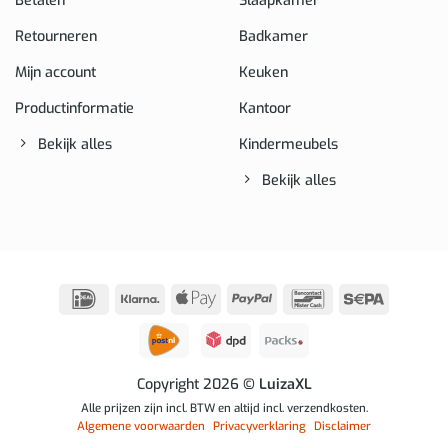
Betalen
Slaapkamer
Retourneren
Badkamer
Mijn account
Keuken
Productinformatie
Kantoor
Bekijk alles
Kindermeubels
Bekijk alles
IDeal
Klarna
Apple
PayPal
Bancontact
Sepa
Pay
Copyright 2026
© LuizaXL
Alle prijzen zijn incl. BTW en altijd incl. verzendkosten.
Algemene voorwaarden
Privacyverklaring
Disclaimer