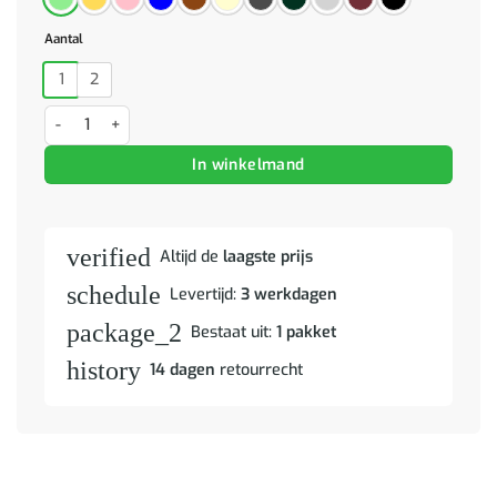
Aantal
1
2
Barkrukken 2 st fluweel mosterdgeel aantal
In winkelmand
verified
Altijd de
laagste prijs
schedule
Levertijd:
3 werkdagen
package_2
Bestaat uit:
1 pakket
history
14 dagen
retourrecht