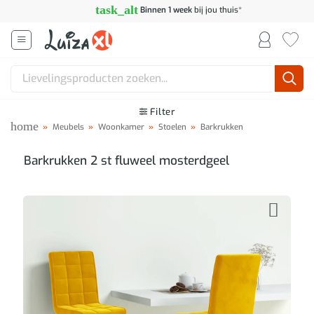
Ga
task_alt
Binnen 1 week
bij jou thuis*
naar
inhoud
Zoeken
naar:
Filter
home
»
Meubels
»
Woonkamer
»
Stoelen
»
Barkrukken
Barkrukken 2 st fluweel mosterdgeel