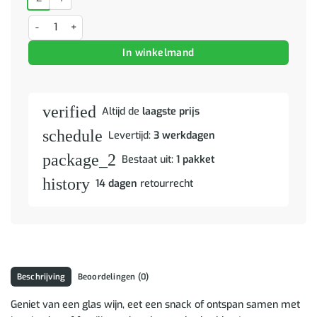
Barkrukken 4 st massief acaciahout aantal
In winkelmand
verified
Altijd de
laagste prijs
schedule
Levertijd:
3 werkdagen
package_2
Bestaat uit:
1 pakket
history
14 dagen
retourrecht
Beschrijving
Beoordelingen (0)
Geniet van een glas wijn, eet een snack of ontspan samen met