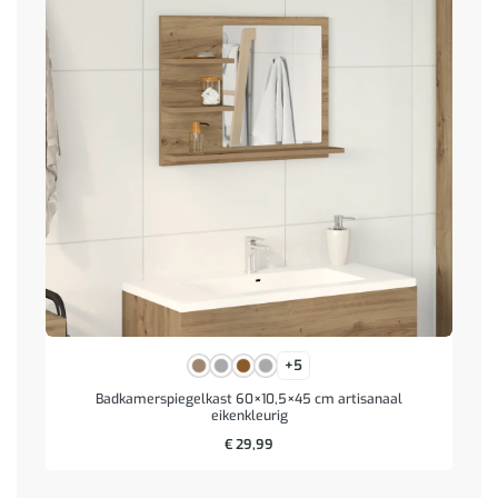
+5
Badkamerspiegelkast 60×10,5×45 cm artisanaal
eikenkleurig
€
29,99