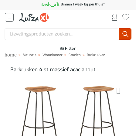
Ga
task_alt
Binnen 1 week
bij jou thuis*
naar
inhoud
Zoeken
naar:
Filter
home
»
Meubels
»
Woonkamer
»
Stoelen
»
Barkrukken
Barkrukken 4 st massief acaciahout