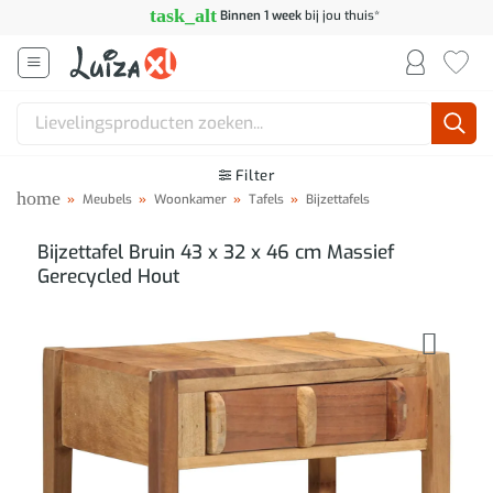
Ga
task_alt
Binnen 1 week
bij jou thuis*
naar
inhoud
Zoeken
naar:
Filter
home
»
Meubels
»
Woonkamer
»
Tafels
»
Bijzettafels
Bijzettafel Bruin 43 x 32 x 46 cm Massief
Gerecycled Hout