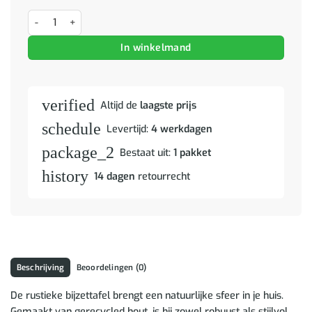
Bijzettafel Bruin 43 x 32 x 46 cm Massief Gerecycled Hout aantal
In winkelmand
verified
Altijd de
laagste prijs
schedule
Levertijd:
4 werkdagen
package_2
Bestaat uit:
1 pakket
history
14 dagen
retourrecht
Beschrijving
Beoordelingen (0)
De rustieke bijzettafel brengt een natuurlijke sfeer in je huis.
Gemaakt van gerecycled hout, is hij zowel robuust als stijlvol.