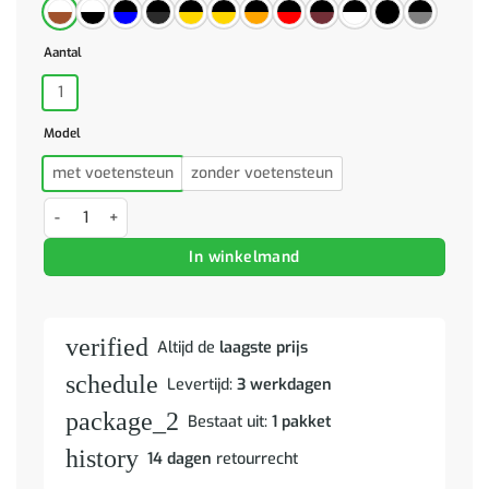
Aantal
1
Model
met voetensteun
zonder voetensteun
Gamestoel met voetensteun kunstleer zwart en camouflage aantal
In winkelmand
verified
Altijd de
laagste prijs
schedule
Levertijd:
3 werkdagen
package_2
Bestaat uit:
1 pakket
history
14 dagen
retourrecht