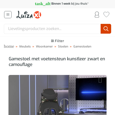
Ga
task_alt
Binnen 1 week
bij jou thuis*
naar
inhoud
Zoeken
naar:
Filter
home
»
Meubels
»
Woonkamer
»
Stoelen
»
Gamestoelen
Gamestoel met voetensteun kunstleer zwart en
camouflage