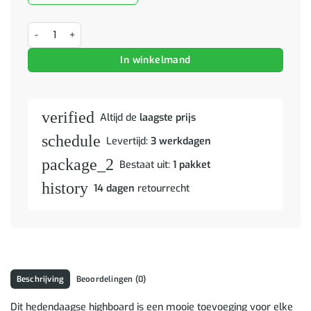
Hoge kast met lade Bruin 40 x 33 x 110 cm Massief Mango Hout aant
In winkelmand
verified
Altijd de
laagste prijs
schedule
Levertijd:
3 werkdagen
package_2
Bestaat uit:
1 pakket
history
14 dagen
retourrecht
Beschrijving
Beoordelingen (0)
Dit hedendaagse highboard is een mooie toevoeging voor elke