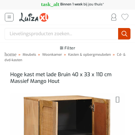
Ga
task_alt
Binnen 1 week
bij jou thuis*
naar
inhoud
Zoeken
naar:
Filter
home
»
Meubels
»
Woonkamer
»
Kasten & opbergmeubelen
»
Cd- &
dvd-kasten
Hoge kast met lade Bruin 40 x 33 x 110 cm
Massief Mango Hout