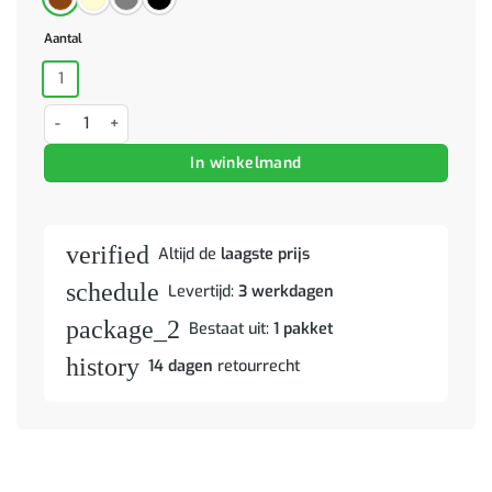
Aantal
1
Kledingkast 87x49x159 cm stof grijs aantal
In winkelmand
verified
Altijd de
laagste prijs
schedule
Levertijd:
3 werkdagen
package_2
Bestaat uit:
1 pakket
history
14 dagen
retourrecht