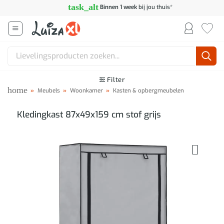
Ga
task_alt
Binnen 1 week
bij jou thuis*
naar
inhoud
Zoeken
naar:
Filter
home
»
Meubels
»
Woonkamer
»
Kasten & opbergmeubelen
Kledingkast 87x49x159 cm stof grijs