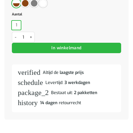
Aantal
1
Kledingkast Hill 2 deuren 89x50x170 cm massief grenenhout wit aa
In winkelmand
verified
Altijd de
laagste prijs
schedule
Levertijd:
3 werkdagen
package_2
Bestaat uit:
2 pakketten
history
14 dagen
retourrecht