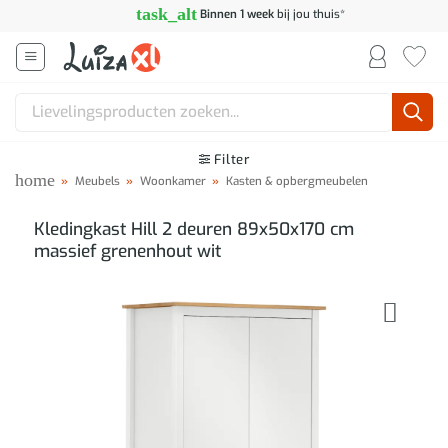
Ga
task_alt
Binnen 1 week
bij jou thuis*
naar
inhoud
Zoeken
naar:
Filter
home
»
Meubels
»
Woonkamer
»
Kasten & opbergmeubelen
Kledingkast Hill 2 deuren 89x50x170 cm
massief grenenhout wit