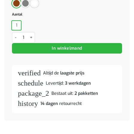
Aantal
1
Kledingkast MOLDE 90x55x175 cm massief grenenhout grijs aantal
In winkelmand
verified
Altijd de
laagste prijs
schedule
Levertijd:
3 werkdagen
package_2
Bestaat uit:
2 pakketten
history
14 dagen
retourrecht