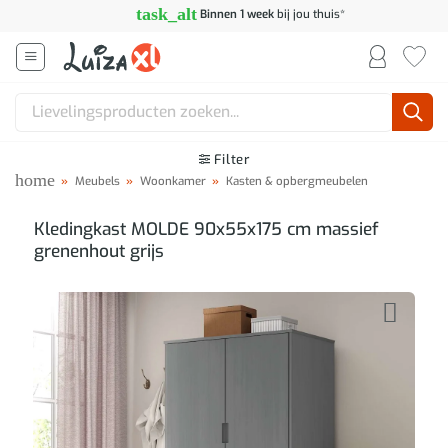
Ga
task_alt
Binnen 1 week
bij jou thuis*
naar
inhoud
Zoeken
naar:
Filter
home
»
Meubels
»
Woonkamer
»
Kasten & opbergmeubelen
Kledingkast MOLDE 90x55x175 cm massief
grenenhout grijs