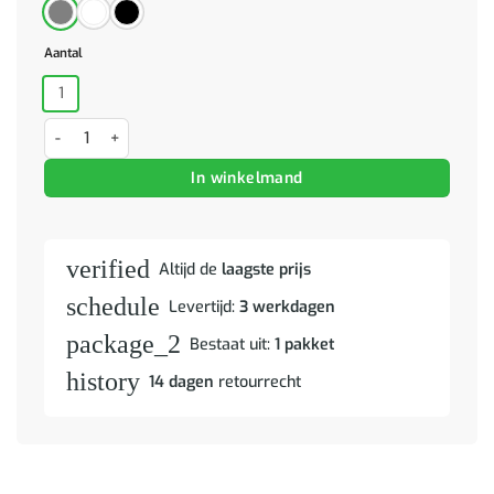
Aantal
1
Massage chaise longue met kussen kunstleer grijs aantal
In winkelmand
verified
Altijd de
laagste prijs
schedule
Levertijd:
3 werkdagen
package_2
Bestaat uit:
1 pakket
history
14 dagen
retourrecht