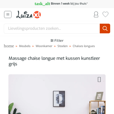
Ga
task_alt
Binnen 1 week
bij jou thuis*
naar
inhoud
Zoeken
naar:
Filter
home
»
Meubels
»
Woonkamer
»
Stoelen
»
Chaises longues
Massage chaise longue met kussen kunstleer
grijs