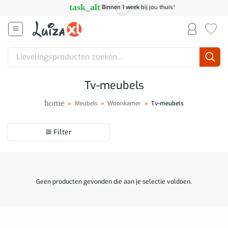
Ga
task_alt
Binnen 1 week
bij jou thuis*
naar
inhoud
Zoeken
naar:
Tv-meubels
home
»
Meubels
»
Woonkamer
»
Tv-meubels
Filter
Geen producten gevonden die aan je selectie voldoen.