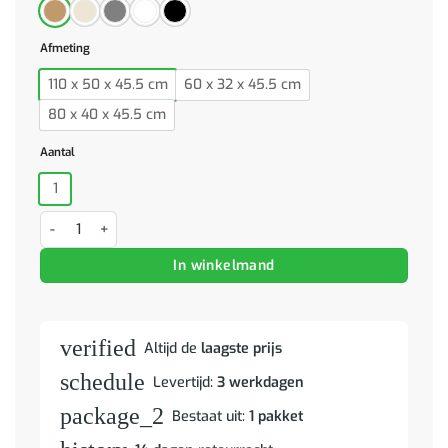
Afmeting
110 x 50 x 45.5 cm
60 x 32 x 45.5 cm
80 x 40 x 45.5 cm
Aantal
1
Opbergbox honingbruin 60x32x45,5 cm massief grenenhout aantal
In winkelmand
verified
Altijd de
laagste prijs
schedule
Levertijd:
3 werkdagen
package_2
Bestaat uit:
1 pakket