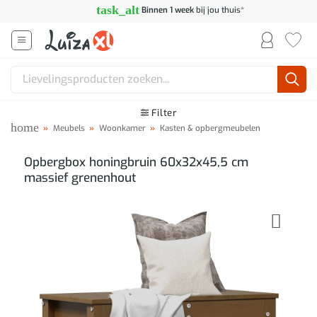
Ga
task_alt
Binnen 1 week
bij jou thuis*
naar
inhoud
Zoeken
naar:
Filter
home
»
Meubels
»
Woonkamer
»
Kasten & opbergmeubelen
Opbergbox honingbruin 60x32x45,5 cm
massief grenenhout