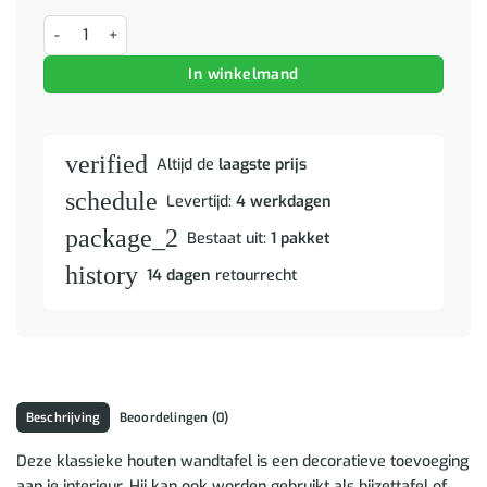
Wandtafel 126x40x77,5 cm massief vurenhout bruin aantal
In winkelmand
verified
Altijd de
laagste prijs
schedule
Levertijd:
4 werkdagen
package_2
Bestaat uit:
1 pakket
history
14 dagen
retourrecht
Beschrijving
Beoordelingen (0)
Deze klassieke houten wandtafel is een decoratieve toevoeging
aan je interieur. Hij kan ook worden gebruikt als bijzettafel of