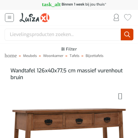
Ga
task_alt
Binnen 1 week
bij jou thuis*
naar
inhoud
Zoeken
naar:
Filter
home
»
Meubels
»
Woonkamer
»
Tafels
»
Bijzettafels
Wandtafel 126x40x77,5 cm massief vurenhout
bruin