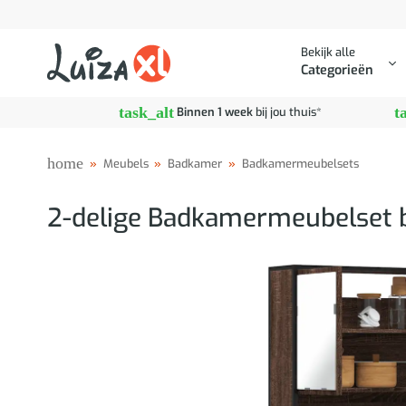
Ga
naar
Bekijk alle
inhoud
Categorieën
task_alt
t
Binnen 1 week
bij jou thuis*
home
»
Meubels
»
Badkamer
»
Badkamermeubelsets
2-delige Badkamermeubelset b