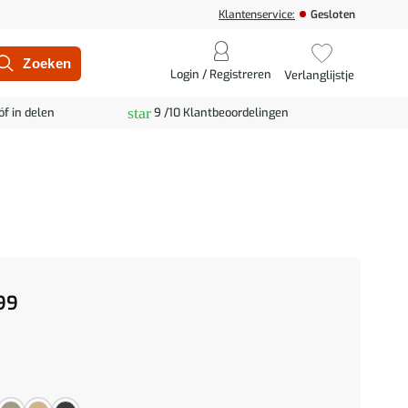
Klantenservice:
Gesloten
Login / Registreren
Verlanglijstje
star
óf in delen
9 /10 Klantbeoordelingen
99