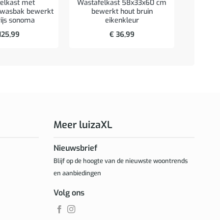
elkast met
Wastafelkast 58x33x60 cm
39x
 wasbak bewerkt
bewerkt hout bruin
an
rijs sonoma
eikenkleur
125,99
€
36,99
Meer luizaXL
Nieuwsbrief
Blijf op de hoogte van de nieuwste woontrends
en aanbiedingen
Volg ons