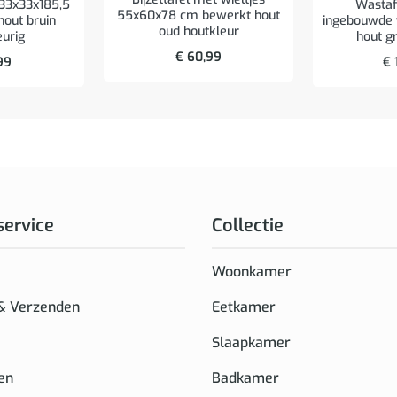
33x33x185,5
Wastaf
55x60x78 cm bewerkt hout
out bruin
ingebouwde
oud houtkleur
eurig
hout g
€
60,99
99
€
service
Collectie
Woonkamer
 & Verzenden
Eetkamer
Slaapkamer
en
Badkamer