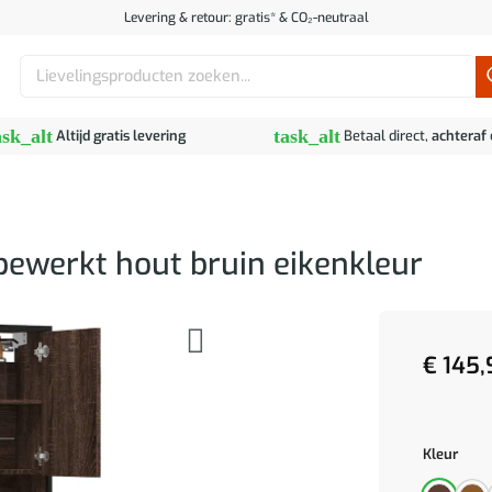
Levering & retour: gratis* & CO₂-neutraal
Zoeken
naar:
ask_alt
task_alt
Altijd gratis levering
Betaal direct,
achteraf
ewerkt hout bruin eikenkleur
€
145,
Kleur