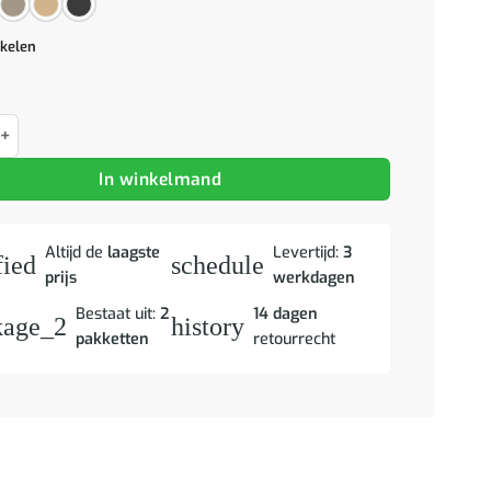
ikelen
 Badkamermeubelset bewerkt hout bruin eikenkleur aantal
In winkelmand
Altijd de
laagste
Levertijd:
3
fied
schedule
prijs
werkdagen
Bestaat uit:
2
14 dagen
kage_2
history
pakketten
retourrecht