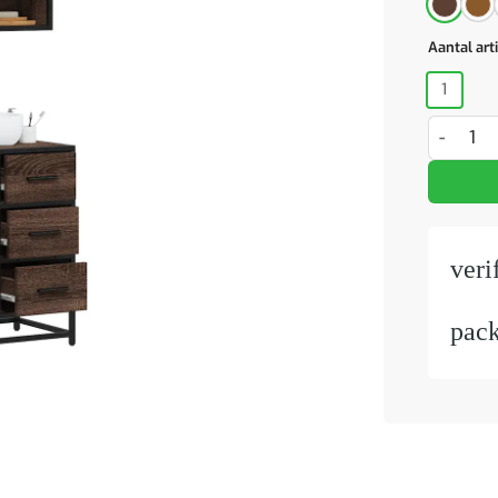
Aantal art
1
2-delige
veri
pac