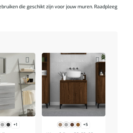
bruiken die geschikt zijn voor jouw muren. Raadpleeg
+1
+5
Lade