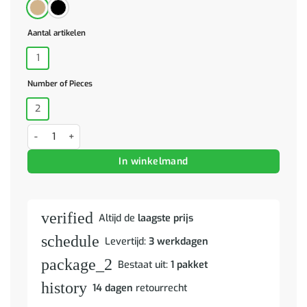
Aantal artikelen
1
Number of Pieces
2
2-delige Badkamermeubelset bewerkt hout eikenkleurig aantal
In winkelmand
verified
Altijd de
laagste prijs
schedule
Levertijd:
3 werkdagen
package_2
Bestaat uit:
1 pakket
history
14 dagen
retourrecht