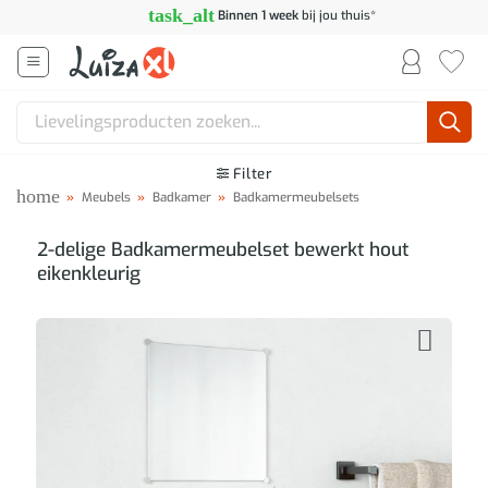
Ga
task_alt
Binnen 1 week
bij jou thuis*
naar
inhoud
Zoeken
naar:
Filter
home
»
Meubels
»
Badkamer
»
Badkamermeubelsets
2-delige Badkamermeubelset bewerkt hout
eikenkleurig