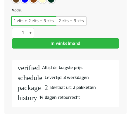
Model
1-zits + 2-zits + 3-zits
2-zits + 3-zits
2-delige Loungeset stof taupe aantal
In winkelmand
verified
Altijd de
laagste prijs
schedule
Levertijd:
3 werkdagen
package_2
Bestaat uit:
2 pakketten
history
14 dagen
retourrecht