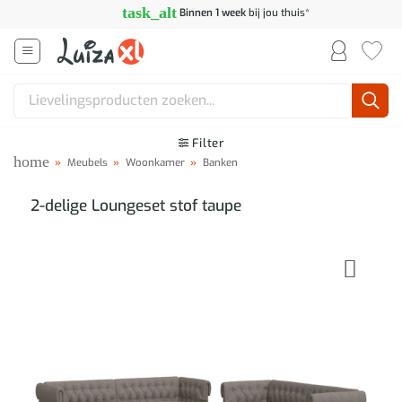
Ga
task_alt
Binnen 1 week
bij jou thuis*
naar
inhoud
Zoeken
naar:
Filter
home
»
Meubels
»
Woonkamer
»
Banken
2-delige Loungeset stof taupe