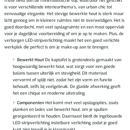
frisse twist aan de minimalistische stijl, waardoor het geschikt
is voor verschillende interieurthema’s, van urban chic tot
eenvoudige elegantie. Het stevige bewerkte hout is sterk maar
licht genoeg om in kleinere ruimtes niet te overweldigen. Het is
goed doordacht, met veel opslagruimte en een mooi oppervlak
voor je dagelijkse voorbereiding of om je op te maken. Plus, de
verborgen LED-stripverlichting maakt het een goed verlichte
werkplek die perfect is om je make-up aan te brengen.
Bewerkt Hout
De kaptafel is grotendeels gemaakt van
hoogwaardig bewerkt hout, wat zorgt voor een goede
balans tussen uiterlijk en stevigheid. Dit materiaal
vervormt of splijt niet, zodat het zijn vorm en functie
behoudt, zelfs bij veelgebruik. De gladde afwerking geeft
het een chique en moderne uitstraling.
Componenten
Het komt met veel opslagopties, zoals
planken en lades van bewerkt hout, om je spullen
georganiseerd te houden. Daarnaast biedt de ingebouwde
LED-stripverlichting instelbare verlichting zodat je goed
kunt zien terwijl je je klaarmaakt.