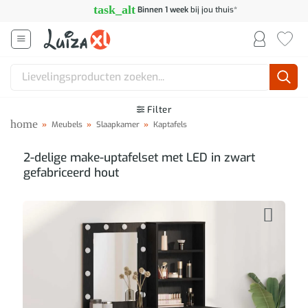
Ga
task_alt
Binnen 1 week
bij jou thuis*
naar
inhoud
Zoeken
naar:
Filter
home
»
Meubels
»
Slaapkamer
»
Kaptafels
2-delige make-uptafelset met LED in zwart
gefabriceerd hout