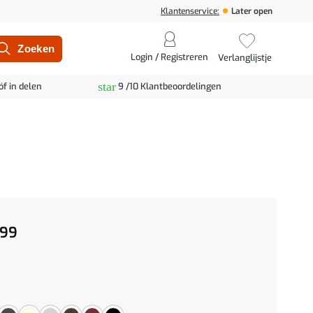
Klantenservice:
Later open
Login / Registreren
Verlanglijstje
star
óf in delen
9 /10 Klantbeoordelingen
99