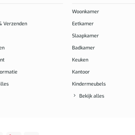
Woonkamer
 & Verzenden
Eetkamer
Slaapkamer
en
Badkamer
nt
Keuken
formatie
Kantoor
alles
Kindermeubels
Bekijk alles