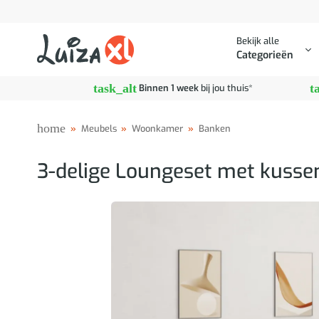
Ga
naar
Bekijk alle
inhoud
Categorieën
task_alt
t
Binnen 1 week
bij jou thuis*
home
»
Meubels
»
Woonkamer
»
Banken
3-delige Loungeset met kussen