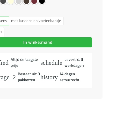
sens
met kussens en voetenbankje
Loungeset met kussens stof taupe aantal
In winkelmand
Altijd de
laagste
Levertijd:
3
fied
schedule
prijs
werkdagen
Bestaat uit:
3
14 dagen
kage_2
history
pakketten
retourrecht