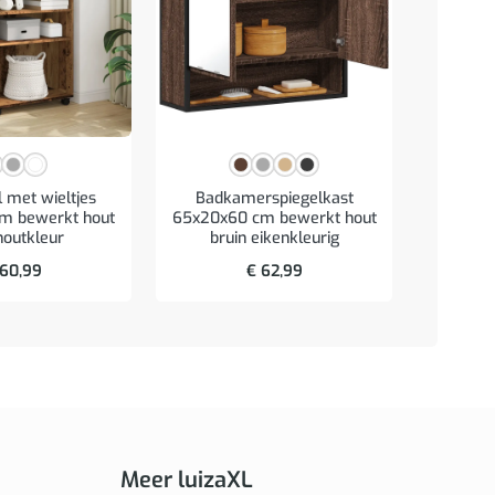
l met wieltjes
Badkamerspiegelkast
Wastafe
m bewerkt hout
65x20x60 cm bewerkt hout
bew
houtkleur
bruin eikenkleurig
60,99
€
62,99
Meer luizaXL