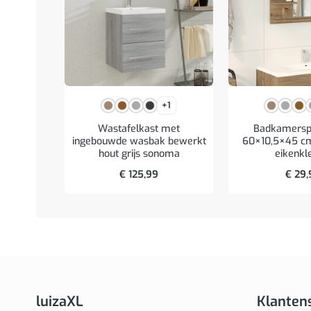
+1
Wastafelkast met
Badkamerspi
ingebouwde wasbak bewerkt
60×10,5×45 cm
hout grijs sonoma
eikenkl
€
125,99
€
29,
luizaXL
Klanten