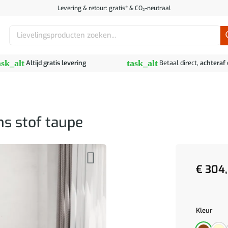
Levering & retour: gratis* & CO₂-neutraal
Zoeken
naar:
ask_alt
task_alt
Altijd gratis levering
Betaal direct,
achteraf
s stof taupe
€
304,
Kleur