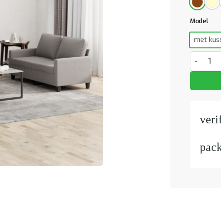
Model
met kus
3-delige 
veri
pac