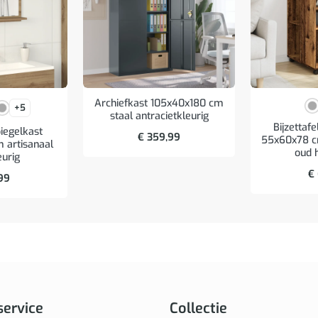
Archiefkast 105x40x180 cm
+5
staal antracietkleurig
Bijzettafe
egelkast
€
359,99
55x60x78 c
 artisanaal
oud 
eurig
€
99
service
Collectie