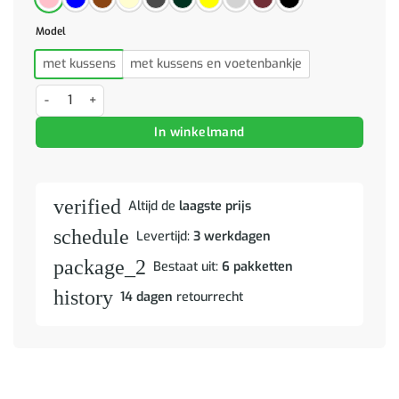
Model
met kussens
met kussens en voetenbankje
4-delige Loungeset met kussens fluweel geel aantal
In winkelmand
verified
Altijd de
laagste prijs
schedule
Levertijd:
3 werkdagen
package_2
Bestaat uit:
6 pakketten
history
14 dagen
retourrecht