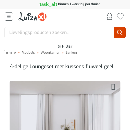
Ga
task_alt
Binnen 1 week
bij jou thuis*
naar
inhoud
Zoeken
naar:
Filter
home
»
Meubels
»
Woonkamer
»
Banken
4-delige Loungeset met kussens fluweel geel