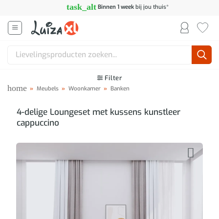
Ga
task_alt
Binnen 1 week
bij jou thuis*
naar
inhoud
Zoeken
naar:
Filter
home
»
Meubels
»
Woonkamer
»
Banken
4-delige Loungeset met kussens kunstleer
cappuccino