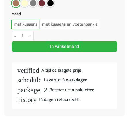
Model
met kussens
met kussens en voetenbankje
4-delige Loungeset met kussens kunstleer cappuccino aantal
In winkelmand
verified
Altijd de
laagste prijs
schedule
Levertijd:
3 werkdagen
package_2
Bestaat uit:
4 pakketten
history
14 dagen
retourrecht