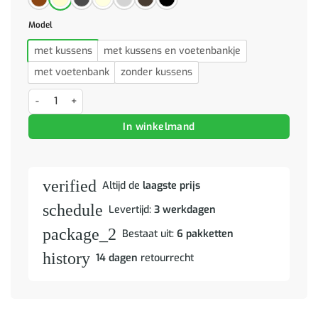
Model
met kussens
met kussens en voetenbankje
met voetenbank
zonder kussens
4-delige Loungeset met kussens stof taupe aantal
In winkelmand
verified
Altijd de
laagste prijs
schedule
Levertijd:
3 werkdagen
package_2
Bestaat uit:
6 pakketten
history
14 dagen
retourrecht