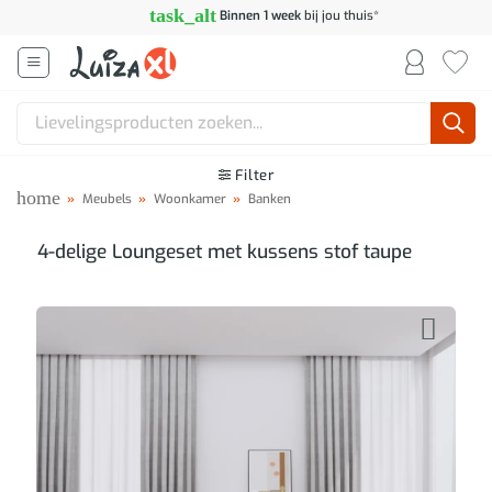
Ga
task_alt
Binnen 1 week
bij jou thuis*
naar
inhoud
Zoeken
naar:
Filter
home
»
Meubels
»
Woonkamer
»
Banken
4-delige Loungeset met kussens stof taupe