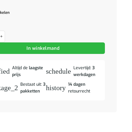
ikelen
Barset massief grenenhout wit aantal
In winkelmand
Altijd de
laagste
Levertijd:
3
fied
schedule
prijs
werkdagen
Bestaat uit:
3
14 dagen
kage_2
history
pakketten
retourrecht