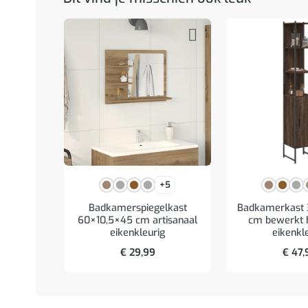
+5
Badkamerspiegelkast
Badkamerkast 
60×10,5×45 cm artisanaal
cm bewerkt h
eikenkleurig
eikenkl
€
29,99
€
47,