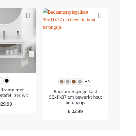
+4
elframe met
Badkamerspiegelkast
Wastafe
afel ijzer wit
90x11x37 cm bewerkt hout
bew
betongrijs
129,99
€
22,99