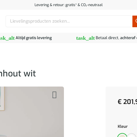
Levering & retour: gratis* & CO₂-neutraal
Zoeken
naar:
ask_alt
task_alt
Altijd gratis levering
Betaal direct,
achteraf
nhout wit
€
201,
Kleur