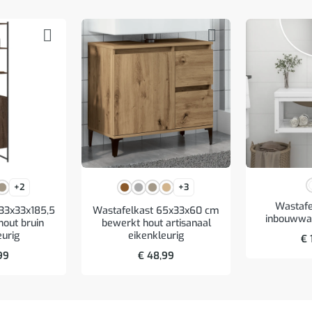
+2
+3
Wastaf
33x33x185,5
Wastafelkast 65x33x60 cm
inbouwwast
out bruin
bewerkt hout artisanaal
eurig
eikenkleurig
€
99
€
48,99