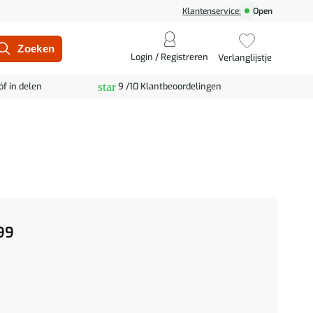
Klantenservice:
Open
Login / Registreren
Verlanglijstje
star
óf in delen
9 /10 Klantbeoordelingen
99