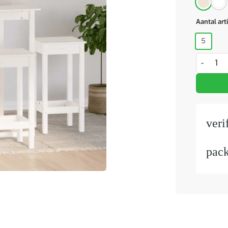
Aantal art
5
5-delige 
veri
pac