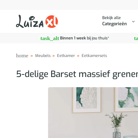
Ga
naar
Bekijk alle
inhoud
Categorieën
task_alt
t
Binnen 1 week
bij jou thuis*
home
»
Meubels
»
Eetkamer
»
Eetkamersets
5-delige Barset massief grene