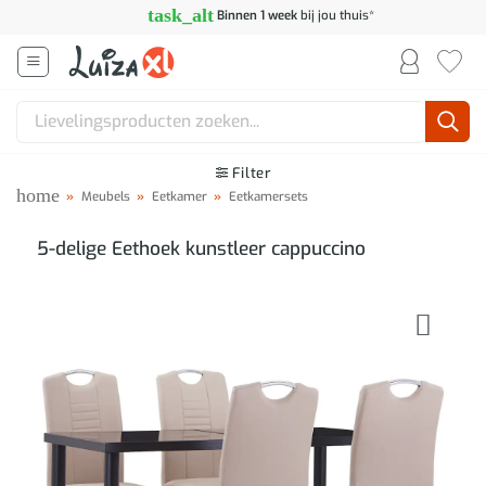
Ga
task_alt
Binnen 1 week
bij jou thuis*
naar
inhoud
Zoeken
naar:
Filter
home
»
Meubels
»
Eetkamer
»
Eetkamersets
5-delige Eethoek kunstleer cappuccino