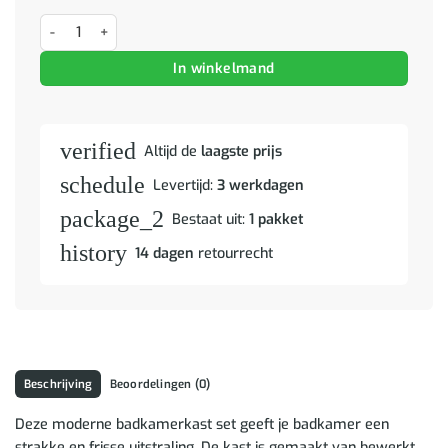
Badkamer spiegelkast TULUM Beton Grijs 60 x 16,5 x 78 cm aantal
In winkelmand
verified
Altijd de
laagste prijs
schedule
Levertijd:
3 werkdagen
package_2
Bestaat uit:
1 pakket
history
14 dagen
retourrecht
Beschrijving
Beoordelingen (0)
Deze moderne badkamerkast set geeft je badkamer een
strakke en frisse uitstraling. De kast is gemaakt van bewerkt