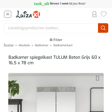
Ga
task_alt
Binnen 1 week
bij jou thuis*
naar
inhoud
Zoeken
naar:
Filter
home
»
Meubels
»
Badkamer
»
Badkamerkast
Badkamer spiegelkast TULUM Beton Grijs 60 x
16,5 x 78 cm