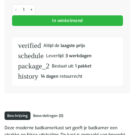
Badkamer spiegelkast TULUM Bruin Eiken 60 x 16,5 x 78 cm aantal
In winkelmand
verified
Altijd de
laagste prijs
schedule
Levertijd:
3 werkdagen
package_2
Bestaat uit:
1 pakket
history
14 dagen
retourrecht
Beschrijving
Beoordelingen (0)
Deze moderne badkamerkast set geeft je badkamer een
strakke en frisse uitstraling. De kast is gemaakt van bewerkt