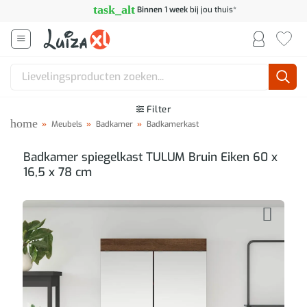
Ga
task_alt
Binnen 1 week
bij jou thuis*
naar
inhoud
Zoeken
naar:
Filter
home
»
Meubels
»
Badkamer
»
Badkamerkast
Badkamer spiegelkast TULUM Bruin Eiken 60 x
16,5 x 78 cm