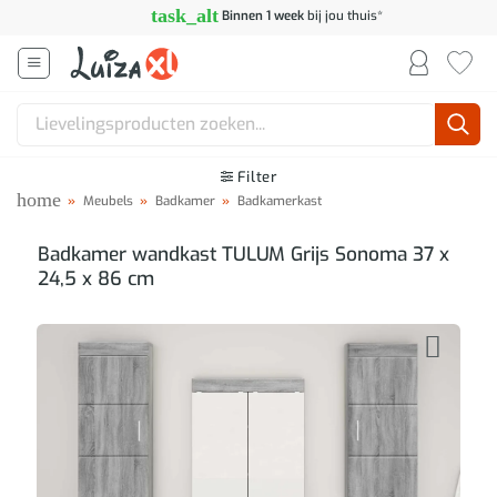
Ga
task_alt
Binnen 1 week
bij jou thuis*
naar
inhoud
Zoeken
naar:
Filter
home
»
Meubels
»
Badkamer
»
Badkamerkast
Badkamer wandkast TULUM Grijs Sonoma 37 x
24,5 x 86 cm