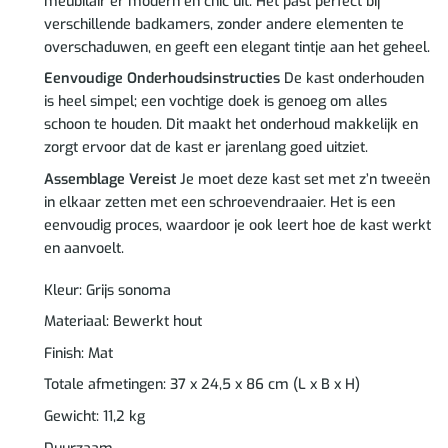
meubilair er modern en chic uit. Het past perfect bij
verschillende badkamers, zonder andere elementen te
overschaduwen, en geeft een elegant tintje aan het geheel.
Eenvoudige Onderhoudsinstructies
De kast onderhouden
is heel simpel; een vochtige doek is genoeg om alles
schoon te houden. Dit maakt het onderhoud makkelijk en
zorgt ervoor dat de kast er jarenlang goed uitziet.
Assemblage Vereist
Je moet deze kast set met z’n tweeën
in elkaar zetten met een schroevendraaier. Het is een
eenvoudig proces, waardoor je ook leert hoe de kast werkt
en aanvoelt.
Kleur: Grijs sonoma
Materiaal: Bewerkt hout
Finish: Mat
Totale afmetingen: 37 x 24,5 x 86 cm (L x B x H)
Gewicht: 11,2 kg