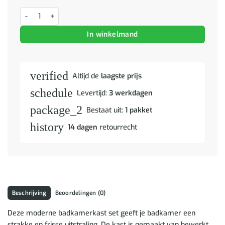
Badkamer wandkast TULUM Grijs Sonoma 37 x 24,5 x 86 cm aantal
In winkelmand
verified
Altijd de
laagste prijs
schedule
Levertijd:
3 werkdagen
package_2
Bestaat uit:
1 pakket
history
14 dagen
retourrecht
Beschrijving
Beoordelingen (0)
Deze moderne badkamerkast set geeft je badkamer een
strakke en frisse uitstraling. De kast is gemaakt van bewerkt