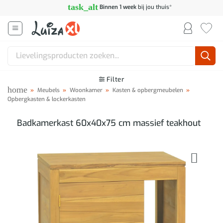
Ga
task_alt
Binnen 1 week
bij jou thuis*
naar
inhoud
Zoeken
naar:
Filter
home
»
Meubels
»
Woonkamer
»
Kasten & opbergmeubelen
»
Opbergkasten & lockerkasten
Badkamerkast 60x40x75 cm massief teakhout