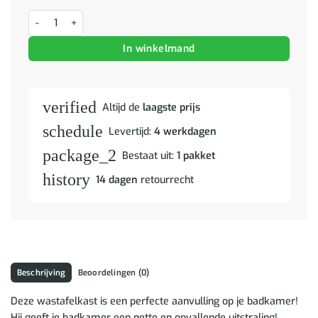
Badkamerkast 65x33x60 cm bewerkt hout betongrijs aantal
In winkelmand
verified
Altijd de
laagste prijs
schedule
Levertijd:
4 werkdagen
package_2
Bestaat uit:
1 pakket
history
14 dagen
retourrecht
Beschrijving
Beoordelingen (0)
Deze wastafelkast is een perfecte aanvulling op je badkamer!
Hij geeft je badkamer een nette en opvallende uitstraling!