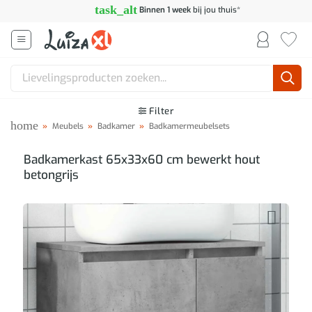
Ga
task_alt
Binnen 1 week
bij jou thuis*
naar
inhoud
Zoeken
naar:
Filter
home
»
Meubels
»
Badkamer
»
Badkamermeubelsets
Badkamerkast 65x33x60 cm bewerkt hout
betongrijs