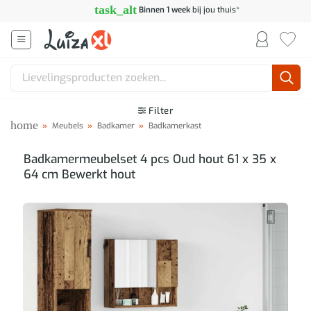
Ga
task_alt
Binnen 1 week
bij jou thuis*
naar
inhoud
Zoeken
naar:
Filter
home
»
Meubels
»
Badkamer
»
Badkamerkast
Badkamermeubelset 4 pcs Oud hout 61 x 35 x
64 cm Bewerkt hout