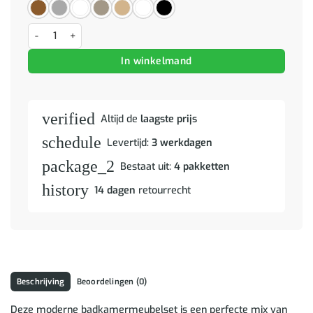
Badkamermeubelset 4 pcs Oud hout 61 x 35 x 64 cm Bewerkt hout a
In winkelmand
verified
Altijd de
laagste prijs
schedule
Levertijd:
3 werkdagen
package_2
Bestaat uit:
4 pakketten
history
14 dagen
retourrecht
Beschrijving
Beoordelingen (0)
Deze moderne badkamermeubelset is een perfecte mix van