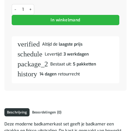
Badkamermeubelset met lade TULUM Grijs Sonoma Bewerkt hout a
In winkelmand
verified
Altijd de
laagste prijs
schedule
Levertijd:
3 werkdagen
package_2
Bestaat uit:
5 pakketten
history
14 dagen
retourrecht
Beschrijving
Beoordelingen (0)
Deze moderne badkamerkast set geeft je badkamer een
strakke en frisse uitstraling. De kast is gemaakt van bewerkt