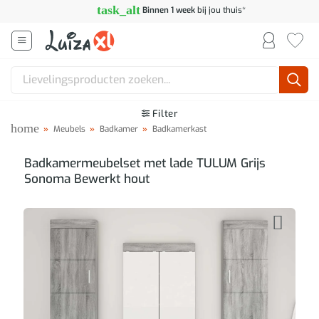
Ga
task_alt
Binnen 1 week
bij jou thuis*
naar
inhoud
Zoeken
naar:
Filter
home
»
Meubels
»
Badkamer
»
Badkamerkast
Badkamermeubelset met lade TULUM Grijs
Sonoma Bewerkt hout