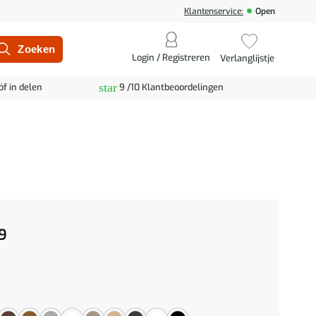
Klantenservice:
Open
Login / Registreren
Verlanglijstje
star
óf in delen
9 /10 Klantbeoordelingen
9