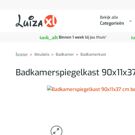
Ga
naar
Bekijk alle
inhoud
Categorieën
task_alt
t
Binnen 1 week
bij jou thuis*
home
»
Meubels
»
Badkamer
»
Badkamerkast
Badkamerspiegelkast 90x11x37