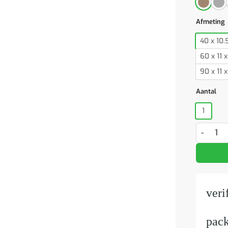
Afmeting
40 x 10.
60 x 11 
90 x 11 
Aantal
1
Badkamers
veri
pac