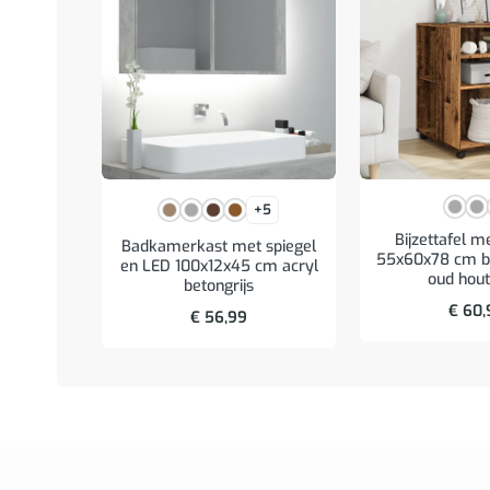
+5
Bijzettafel m
Badkamerkast met spiegel
55x60x78 cm b
en LED 100x12x45 cm acryl
oud hout
betongrijs
€
60,
€
56,99