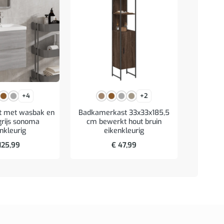
+4
+2
t met wasbak en
Badkamerkast 33x33x185,5
Wastafe
grijs sonoma
cm bewerkt hout bruin
bewerk
nkleurig
eikenkleurig
125,99
€
47,99