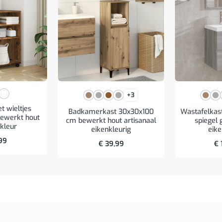
+3
et wieltjes
Badkamerkast 30x30x100
Wastafelkas
ewerkt hout
cm bewerkt hout artisanaal
spiegel 
kleur
eikenkleurig
eike
99
€
39,99
€