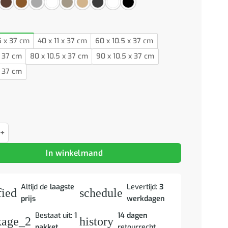
5 x 37 cm
40 x 11 x 37 cm
60 x 10.5 x 37 cm
x 37 cm
80 x 10.5 x 37 cm
90 x 10.5 x 37 cm
x 37 cm
piegelkast 90x11x37 cm bewerkt hout betongrijs aantal
In winkelmand
Altijd de
laagste
Levertijd:
3
fied
schedule
prijs
werkdagen
Bestaat uit:
1
14 dagen
kage_2
history
pakket
retourrecht