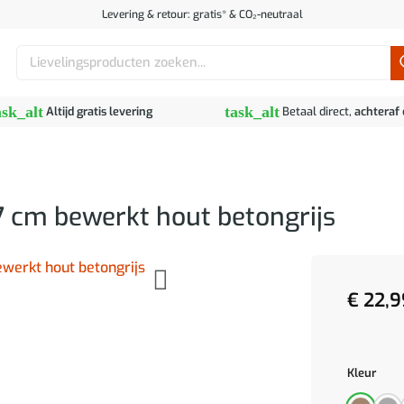
Levering & retour: gratis* & CO₂-neutraal
Zoeken
naar:
ask_alt
task_alt
Altijd gratis levering
Betaal direct,
achteraf
 cm bewerkt hout betongrijs
€
22,9
Kleur