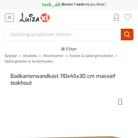
Ga
task_alt
Binnen 1 week
bij jou thuis*
naar
inhoud
Zoeken
naar:
Filter
home
»
Meubels
»
Woonkamer
»
Kasten & opbergmeubelen
»
Opbergkasten & lockerkasten
Badkamerwandkast 110x45x30 cm massief
teakhout