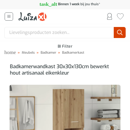
Ga
task_alt
Binnen 1 week
bij jou thuis*
naar
inhoud
Zoeken
naar:
Filter
home
»
Meubels
»
Badkamer
»
Badkamerkast
Badkamerwandkast 30x30x130cm bewerkt
hout artisanaal eikenkleur