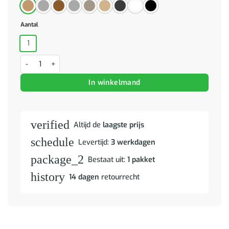
Aantal
1
Badkamerwandkast 30x30x130cm bewerkt hout artisanaal eikenkle
In winkelmand
verified
Altijd de
laagste prijs
schedule
Levertijd:
3 werkdagen
package_2
Bestaat uit:
1 pakket
history
14 dagen
retourrecht