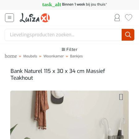
Ga
task_alt
Binnen 1 week
bij jou thuis*
naar
inhoud
Zoeken
naar:
Filter
home
»
Meubels
»
Woonkamer
»
Bankjes
Bank Naturel 115 x 30 x 34 cm Massief
Teakhout