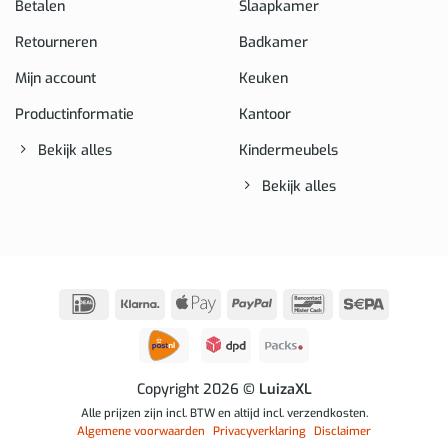
Betalen
Slaapkamer
Retourneren
Badkamer
Mijn account
Keuken
Productinformatie
Kantoor
Bekijk alles
Kindermeubels
Bekijk alles
IDeal
Klarna
Apple
PayPal
Bancontact
Sepa
Pay
Copyright 2026
© LuizaXL
Alle prijzen zijn incl. BTW en altijd incl. verzendkosten.
Algemene voorwaarden
Privacyverklaring
Disclaimer