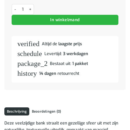
Bank Naturel 115 x 30 x 34 cm Massief Teakhout aantal
In winkelmand
verified
Altijd de
laagste prijs
schedule
Levertijd:
3 werkdagen
package_2
Bestaat uit:
1 pakket
history
14 dagen
retourrecht
Beschrijving
Beoordelingen (0)
Deze veelzijdige bank straalt een gezellige sfeer uit met zijn
natuurlijke, textuurvolle uiterlijk, gemaakt van massief