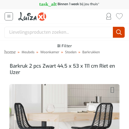
Ga
task_alt
Binnen 1 week
bij jou thuis*
naar
inhoud
Zoeken
naar:
Filter
home
»
Meubels
»
Woonkamer
»
Stoelen
»
Barkrukken
Barkruk 2 pcs Zwart 44,5 x 53 x 111 cm Riet en
IJzer