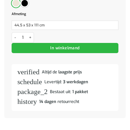
Afmeting
Barkruk 2 pcs Zwart 44,5 x 53 x 111 cm Riet en IJzer aantal
In winkelmand
verified
Altijd de
laagste prijs
schedule
Levertijd:
3 werkdagen
package_2
Bestaat uit:
1 pakket
history
14 dagen
retourrecht