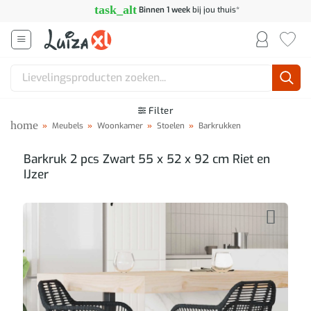
Ga
task_alt
Binnen 1 week
bij jou thuis*
naar
inhoud
Zoeken
naar:
Filter
home
»
Meubels
»
Woonkamer
»
Stoelen
»
Barkrukken
Barkruk 2 pcs Zwart 55 x 52 x 92 cm Riet en
IJzer