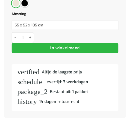
Afmeting
Barkruk 2 pcs Zwart 55 x 52 x 92 cm Riet en IJzer aantal
In winkelmand
verified
Altijd de
laagste prijs
schedule
Levertijd:
3 werkdagen
package_2
Bestaat uit:
1 pakket
history
14 dagen
retourrecht