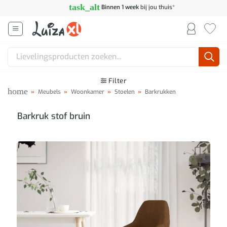
Ga
task_alt
Binnen 1 week
bij jou thuis*
naar
inhoud
Zoeken
naar:
Filter
home
»
Meubels
»
Woonkamer
»
Stoelen
»
Barkrukken
Barkruk stof bruin