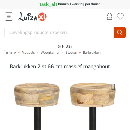
Ga
task_alt
Binnen 1 week
bij jou thuis*
naar
inhoud
Zoeken
naar:
Filter
home
»
Meubels
»
Woonkamer
»
Stoelen
»
Barkrukken
Barkrukken 2 st 66 cm massief mangohout