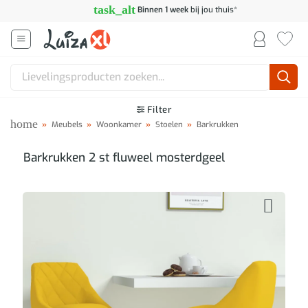
Ga
task_alt
Binnen 1 week
bij jou thuis*
naar
inhoud
Zoeken
naar:
Filter
home
»
Meubels
»
Woonkamer
»
Stoelen
»
Barkrukken
Barkrukken 2 st fluweel mosterdgeel