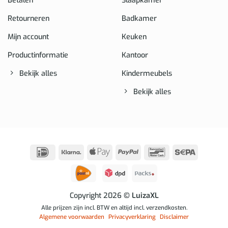
Betalen
Slaapkamer
Retourneren
Badkamer
Mijn account
Keuken
Productinformatie
Kantoor
Bekijk alles
Kindermeubels
Bekijk alles
IDeal
Klarna
Apple
PayPal
Bancontact
Sepa
Pay
Copyright 2026
© LuizaXL
Alle prijzen zijn incl. BTW en altijd incl. verzendkosten.
Algemene voorwaarden
Privacyverklaring
Disclaimer