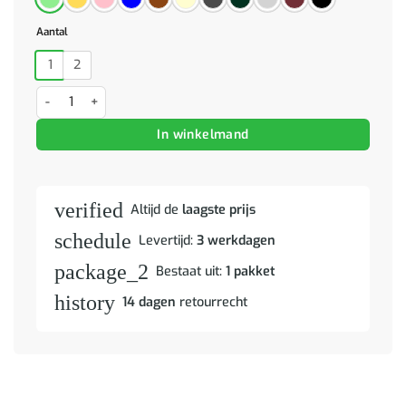
Aantal
1
2
Barkrukken 2 st fluweel mosterdgeel aantal
In winkelmand
verified
Altijd de
laagste prijs
schedule
Levertijd:
3 werkdagen
package_2
Bestaat uit:
1 pakket
history
14 dagen
retourrecht